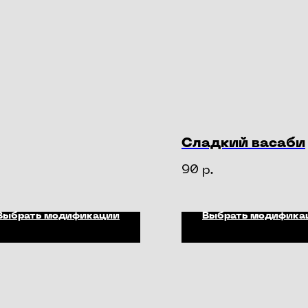
Сладкий васаби
90
р.
Выбрать модификации
Выбрать модифика