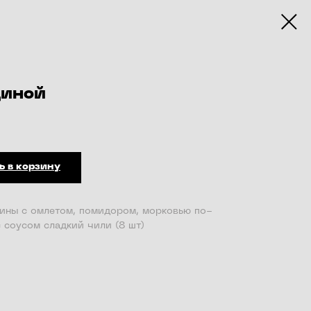
диной
ь в корзину
дины с омлетом, помидором, морковью по-
с соусом сладкий чили (8 шт)