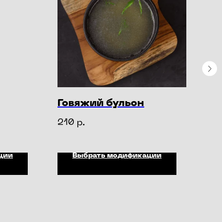
Говяжий бульон
Ли
210
16
р.
ции
Выбрать модификации