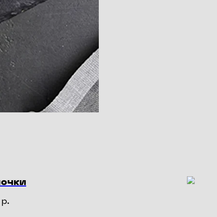
лочки
р.