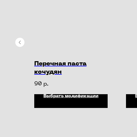
Перечная паста
кочудян
90
р.
ции
Выбрать модификации