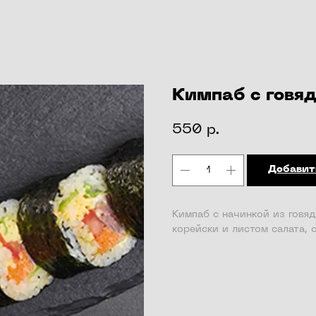
Кимпаб с говя
550
р.
Добавит
Кимпаб с начинкой из говя
корейски и листом салата, 