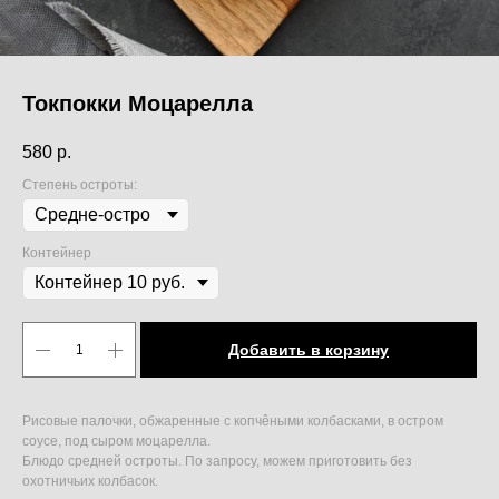
Токпокки Моцарелла
580
р.
Степень остроты:
Контейнер
Добавить в корзину
Рисовые палочки, обжаренные с копчêными колбасками, в остром
соусе, под сыром моцарелла.
Блюдо средней остроты. По запросу, можем приготовить без
охотничьих колбасок.