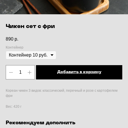
Чикен сет с фри
890
р.
Контейнер
Добавить в корзину
Кореан чикен 3 видов: классический, перечный и розе с картофелем
фри
Вес: 420 г
Рекомендуем дополнить