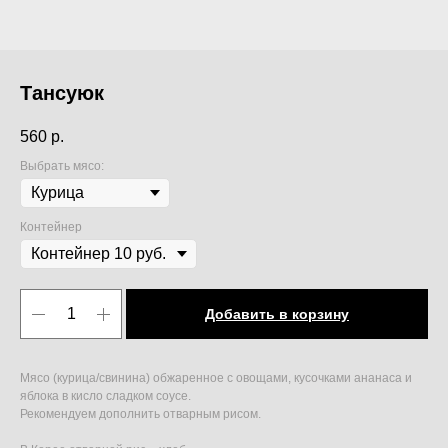
Тансуюк
560
р.
Выбрать мясо:
Контейнер
Добавить в корзину
Мясо (курица/свинина) обжаренное с овощами, кусочками ананаса и
яблока в кисло сладком соусе.
Рекомендуем дополнить отварным рисом.