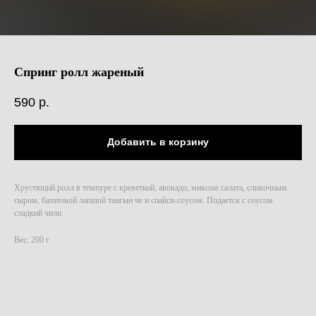
Спринг ролл жареный
590
р.
Добавить в корзину
Хрустящий ролл в темпуре с креветкой, авокадо, миксом салата, сливочным
сыром, бататовой лапшой тангын че и спайси-соусом. Подается с соусом
сладкий чили
Вес: 200 г